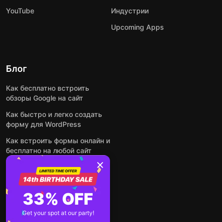
YouTube
Индустрии
Upcoming Apps
Блог
Как бесплатно встроить
обзоры Google на сайт
Как быстро и легко создать
форму для WordPress
Как встроить формы онлайн и
бесплатно на любой сайт
Как встроить ленту Instagram
на сайт
Как добавить чат-бота на
33% OFF
основе искусственного
интеллекта на свой сайт
Get your spot at our party!