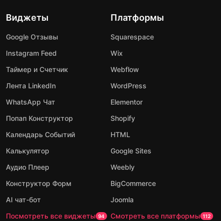
Виджеты
Платформы
Google Отзывы
Squarespace
Instagram Feed
Wix
Таймер и Счетчик
Webflow
Лента LinkedIn
WordPress
WhatsApp Чат
Elementor
Попап Конструктор
Shopify
Календарь Событий
HTML
Калькулятор
Google Sites
Аудио Плеер
Weebly
Конструктор Форм
BigCommerce
AI чат-бот
Joomla
Посмотреть все виджеты
Смотреть все платформы
94
112