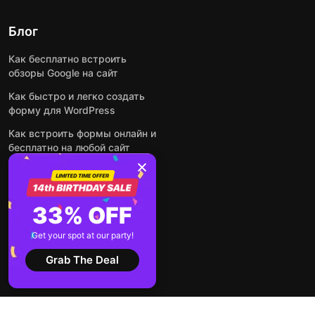
Блог
Как бесплатно встроить
обзоры Google на сайт
Как быстро и легко создать
форму для WordPress
Как встроить формы онлайн и
бесплатно на любой сайт
Как встроить ленту Instagram
на сайт
Как добавить чат-бота на
33% OFF
основе искусственного
интеллекта на свой сайт
Get your spot at our party!
Посмотреть все посты
Grab The Deal