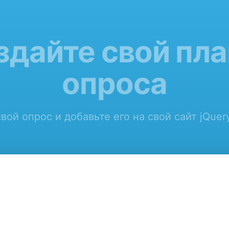
здайте свой пла
опроса
вой опрос и добавьте его на свой сайт jQuer