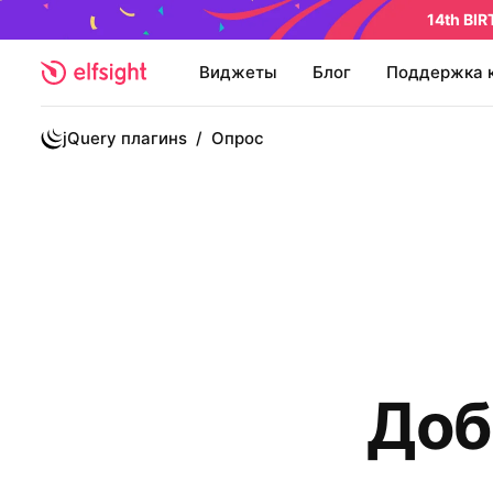
14th BI
Виджеты
Блог
Поддержка 
jQuery плагинs
/
Опрос
Доб