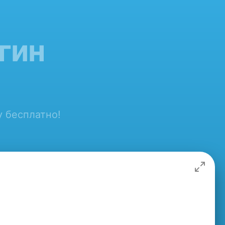
гин
y бесплатно!