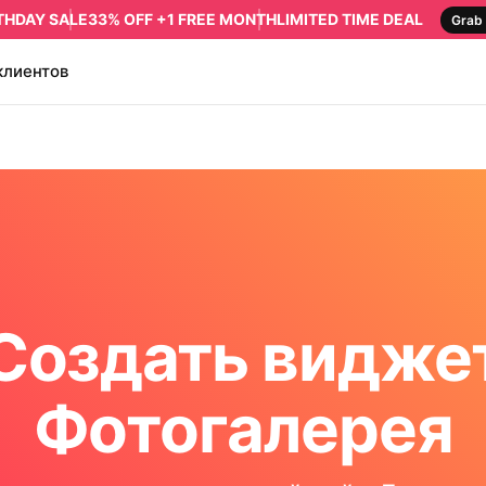
RTHDAY SALE
33% OFF +1 FREE MONTH
LIMITED TIME DEAL
Grab 
клиентов
Создать видже
Фотогалерея