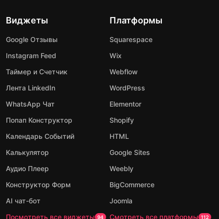
Виджеты
Платформы
Google Отзывы
Squarespace
Instagram Feed
Wix
Таймер и Счетчик
Webflow
Лента LinkedIn
WordPress
WhatsApp Чат
Elementor
Попап Конструктор
Shopify
Календарь Событий
HTML
Калькулятор
Google Sites
Аудио Плеер
Weebly
Конструктор Форм
BigCommerce
AI чат-бот
Joomla
Посмотреть все виджеты
Смотреть все платформы
94
112