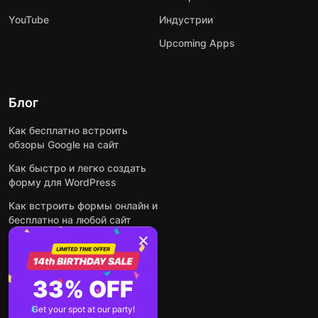
YouTube
Индустрии
Upcoming Apps
Блог
Как бесплатно встроить
обзоры Google на сайт
Как быстро и легко создать
форму для WordPress
Как встроить формы онлайн и
бесплатно на любой сайт
Как встроить ленту Instagram
на сайт
Как добавить чат-бота на
33% OFF
основе искусственного
интеллекта на свой сайт
Get your spot at our party!