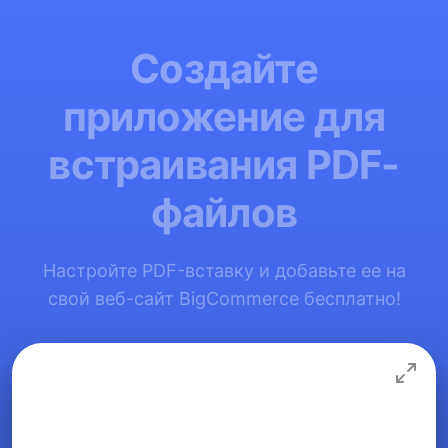
Создайте
приложение для
встраивания PDF-
файлов
Настройте PDF-вставку и добавьте ее на
свой веб-сайт BigCommerce бесплатно!