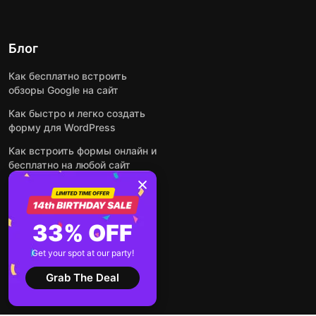
Блог
Как бесплатно встроить
обзоры Google на сайт
Как быстро и легко создать
форму для WordPress
Как встроить формы онлайн и
бесплатно на любой сайт
Как встроить ленту Instagram
на сайт
Как добавить чат-бота на
33% OFF
основе искусственного
интеллекта на свой сайт
Get your spot at our party!
Посмотреть все посты
Grab The Deal