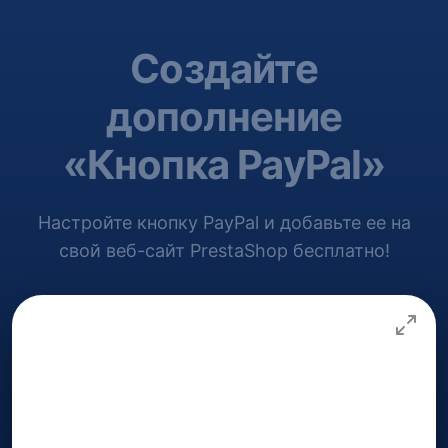
Создайте
дополнение
«Кнопка PayPal»
Настройте кнопку PayPal и добавьте ее на
свой веб-сайт PrestaShop бесплатно!