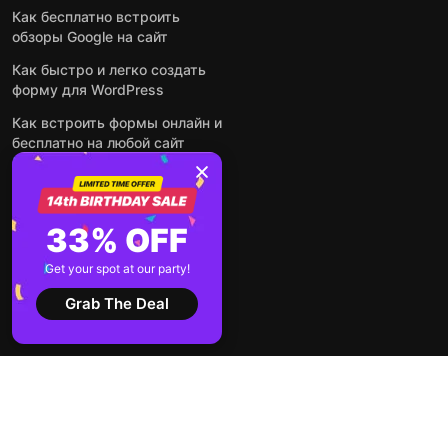
Как бесплатно встроить
обзоры Google на сайт
Как быстро и легко создать
форму для WordPress
Как встроить формы онлайн и
бесплатно на любой сайт
Как встроить ленту Instagram
на сайт
Как добавить чат-бота на
33% OFF
основе искусственного
интеллекта на свой сайт
Get your spot at our party!
Посмотреть все посты
Grab The Deal
2026 ©
Условия
Политика
Elfsight
использования
конфиденциальности