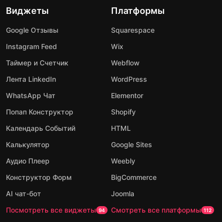
Виджеты
Платформы
Google Отзывы
Squarespace
Instagram Feed
Wix
Таймер и Счетчик
Webflow
Лента LinkedIn
WordPress
WhatsApp Чат
Elementor
Попап Конструктор
Shopify
Календарь Событий
HTML
Калькулятор
Google Sites
Аудио Плеер
Weebly
Конструктор Форм
BigCommerce
AI чат-бот
Joomla
Посмотреть все виджеты
Смотреть все платформы
94
112