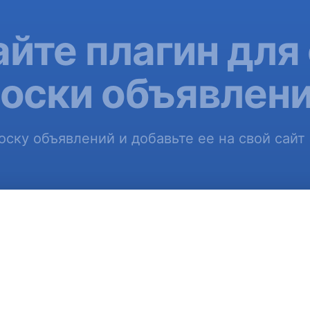
йте плагин для
оски объявлен
ску объявлений и добавьте ее на свой сайт