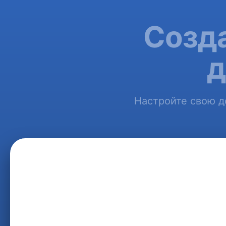
Созда
д
Настройте свою до