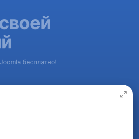
 своей
ий
 Joomla бесплатно!