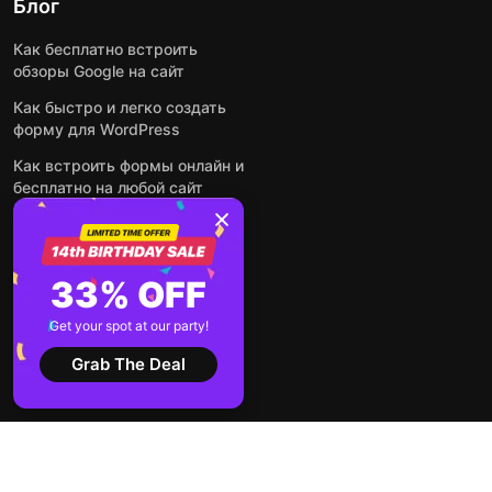
Блог
Как бесплатно встроить
обзоры Google на сайт
Как быстро и легко создать
форму для WordPress
Как встроить формы онлайн и
бесплатно на любой сайт
Как встроить ленту Instagram
на сайт
Как добавить чат-бота на
33% OFF
основе искусственного
интеллекта на свой сайт
Get your spot at our party!
Посмотреть все посты
Grab The Deal
2026 ©
Условия
Политика
Elfsight