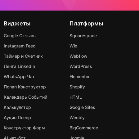
Виджеты
Платформы
Google Отзывы
Squarespace
Instagram Feed
Wix
Таймер и Счетчик
Webflow
Лента LinkedIn
WordPress
WhatsApp Чат
Elementor
Попап Конструктор
Shopify
Календарь Событий
HTML
Калькулятор
Google Sites
Аудио Плеер
Weebly
Конструктор Форм
BigCommerce
AI чат-бот
Joomla