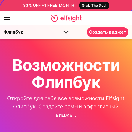
33% OFF +1 FREE MONTH
Grab The Deal
Флипбук
Создать виджет
Возможности
Флипбук
Откройте для себя все возможности Elfsight
Флипбук. Создайте самый эффективный
виджет.