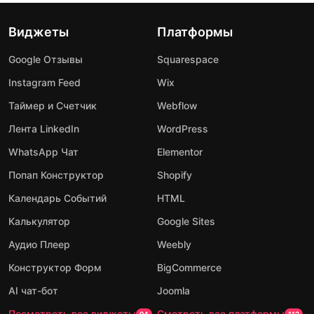
Виджеты
Платформы
Google Отзывы
Squarespace
Instagram Feed
Wix
Таймер и Счетчик
Webflow
Лента LinkedIn
WordPress
WhatsApp Чат
Elementor
Попап Конструктор
Shopify
Календарь Событий
HTML
Калькулятор
Google Sites
Аудио Плеер
Weebly
Конструктор Форм
BigCommerce
AI чат-бот
Joomla
Посмотреть все виджеты
Смотреть все платформы