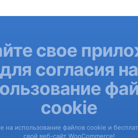
йте свое прил
для согласия н
ользование фа
cookie
е на использование файлов cookie и бесплат
свой веб-сайт WooCommerce!