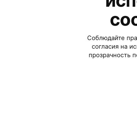
исп
co
Соблюдайте пра
согласия на и
прозрачность п