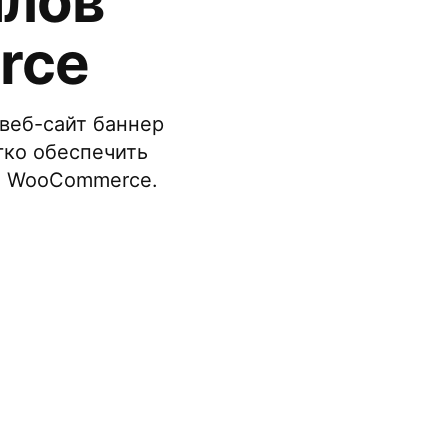
йлов
rce
веб-сайт баннер
гко обеспечить
те WooCommerce.