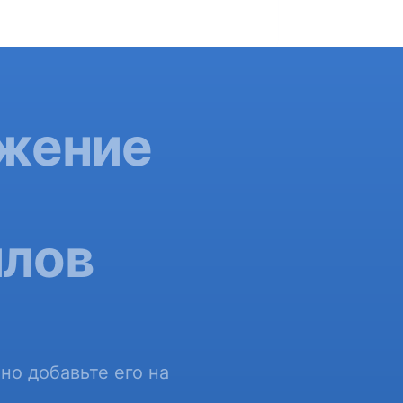
ожение
а
йлов
но добавьте его на