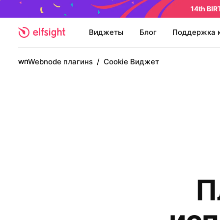
14th BI
Виджеты
Блог
Поддержка 
Webnode плагинs
/
Cookie Виджет
П