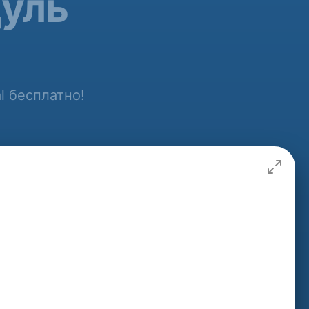
дуль
l бесплатно!