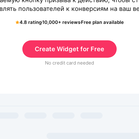
аемую кнопку призыва к действию, чтобы с
влять пользователей к конверсиям на ваш ве
4.8 rating
10,000+ reviews
Free plan available
Create Widget for Free
No credit card needed