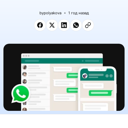
by
polyakova
1 год назад