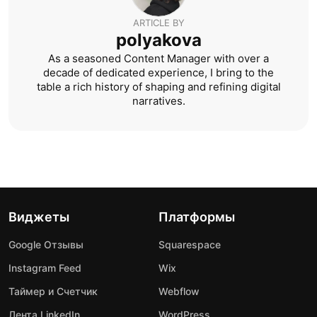
ARTICLE BY
polyakova
As a seasoned Content Manager with over a
decade of dedicated experience, I bring to the
table a rich history of shaping and refining digital
narratives.
Виджеты
Платформы
Google Отзывы
Squarespace
Instagram Feed
Wix
Таймер и Счетчик
Webflow
Лента LinkedIn
WordPress