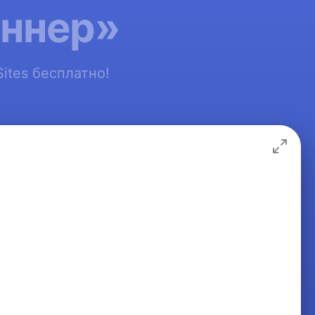
аннер»
ites бесплатно!