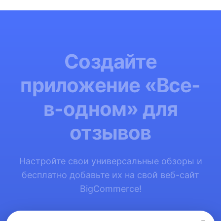
Создайте
приложение «Все-
в-одном» для
отзывов
Настройте свои универсальные обзоры и
бесплатно добавьте их на свой веб-сайт
BigCommerce!