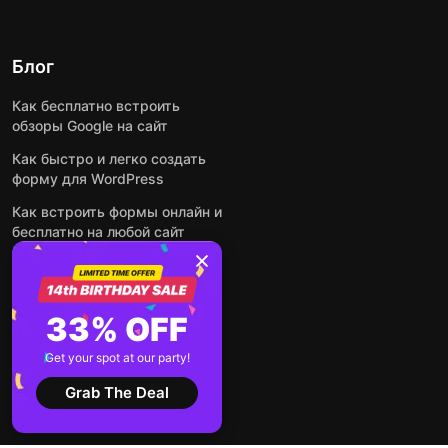
Блог
Как бесплатно встроить
обзоры Google на сайт
Как быстро и легко создать
форму для WordPress
Как встроить формы онлайн и
бесплатно на любой сайт
Как встроить ленту Instagram
на сайт
Как добавить чат-бота на
33% OFF
основе искусственного
интеллекта на свой сайт
Get your spot at our party!
Посмотреть все посты
Grab The Deal