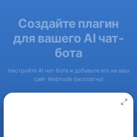
Создайте плагин
для вашего AI чат-
бота
Настройте AI чат-бота и добавьте его на ваш
сайт Webnode бесплатно!