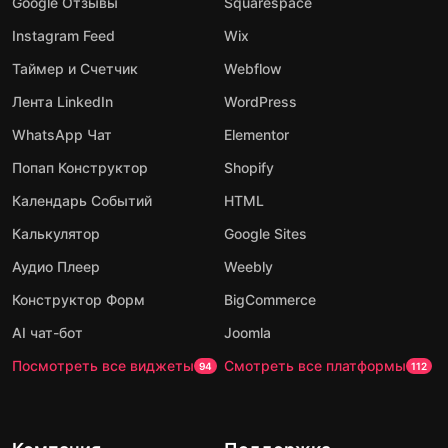
Google Отзывы
Squarespace
Instagram Feed
Wix
Таймер и Счетчик
Webflow
Лента LinkedIn
WordPress
WhatsApp Чат
Elementor
Попап Конструктор
Shopify
Календарь Событий
HTML
Калькулятор
Google Sites
Аудио Плеер
Weebly
Конструктор Форм
BigCommerce
AI чат-бот
Joomla
Посмотреть все виджеты
Смотреть все платформы
94
112