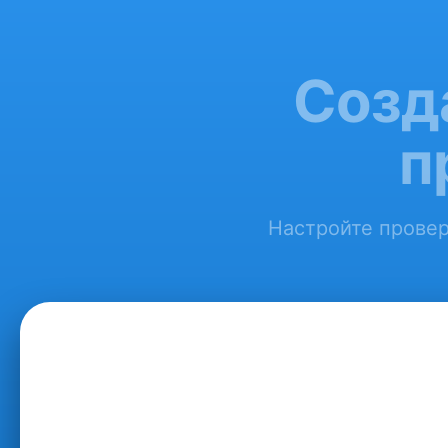
Созд
п
Настройте провер