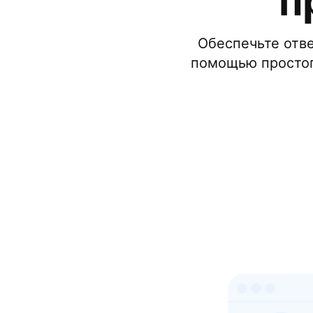
п
Обеспечьте отве
помощью простог