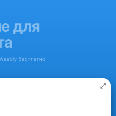
е для
та
Weebly бесплатно!