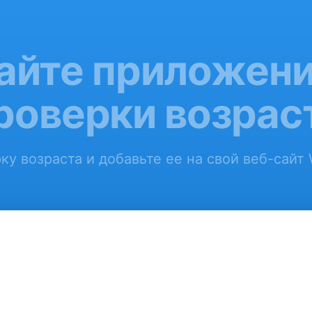
айте приложени
роверки возрас
ку возраста и добавьте ее на свой веб-сайт 