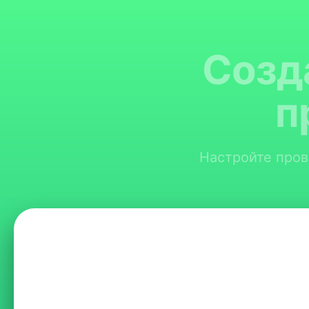
Созд
п
Настройте прове