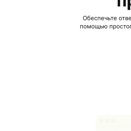
п
Обеспечьте отве
помощью простог