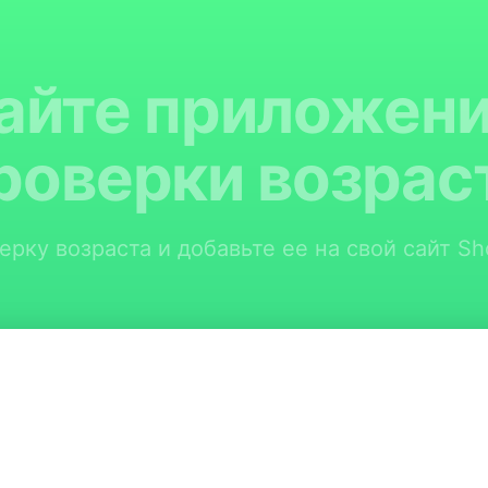
айте приложени
роверки возрас
рку возраста и добавьте ее на свой сайт Sh