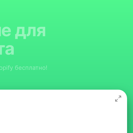
е для
та
opify бесплатно!