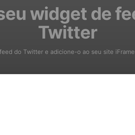
 seu widget de fe
Twitter
feed do Twitter e adicione-o ao seu site iFrame