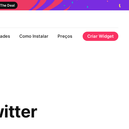
The Deal
dades
Como Instalar
Preços
Criar Widget
itter