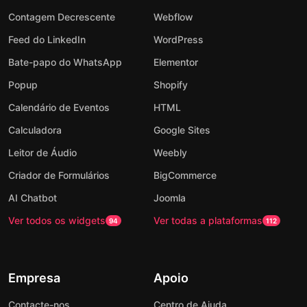
Contagem Decrescente
Webflow
Feed do LinkedIn
WordPress
Bate-papo do WhatsApp
Elementor
Popup
Shopify
Calendário de Eventos
HTML
Calculadora
Google Sites
Leitor de Áudio
Weebly
Criador de Formulários
BigCommerce
AI Chatbot
Joomla
Ver todos os widgets
Ver todas a plataformas
94
112
Empresa
Apoio
Contacte-nos
Centro de Ajuda