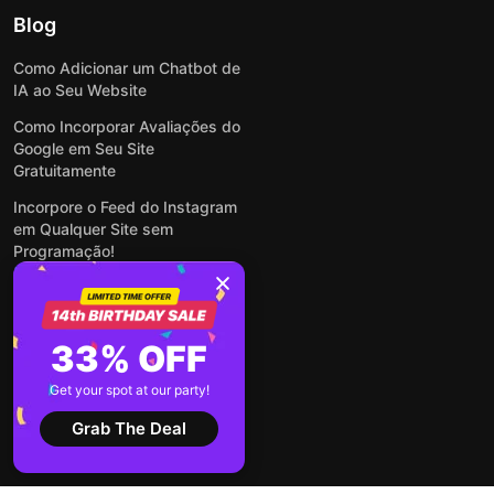
Blog
Como Adicionar um Chatbot de
IA ao Seu Website
Como Incorporar Avaliações do
Google em Seu Site
Gratuitamente
Incorpore o Feed do Instagram
em Qualquer Site sem
Programação!
Como Incorporar Formulários
em Qualquer Site Online e
Gratuitamente
33% OFF
Como Criar Formulário para
WordPress: Simples e Rápido
Get your spot at our party!
Ver todas publicações
Grab The Deal