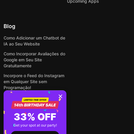
Upcoming Apps
Blog
Como Adicionar um Chatbot de
IA ao Seu Website
Como Incorporar Avaliações do
Google em Seu Site
Gratuitamente
Incorpore o Feed do Instagram
em Qualquer Site sem
Programação!
Como Incorporar Formulários
em Qualquer Site Online e
Gratuitamente
33% OFF
Como Criar Formulário para
WordPress: Simples e Rápido
Get your spot at our party!