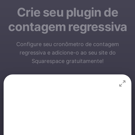
Crie seu plugin de
contagem regressiva
Configure seu cronômetro de contagem
regressiva e adicione-o ao seu site do
Squarespace gratuitamente!