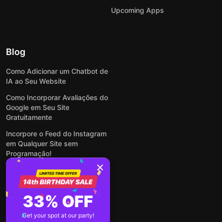
Upcoming Apps
Blog
Como Adicionar um Chatbot de
IA ao Seu Website
Como Incorporar Avaliações do
Google em Seu Site
Gratuitamente
Incorpore o Feed do Instagram
em Qualquer Site sem
Programação!
Como Incorporar Formulários
em Qualquer Site Online e
Gratuitamente
33% OFF
Como Criar Formulário para
WordPress: Simples e Rápido
Get your spot at our party!