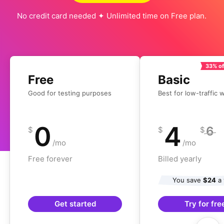
No credit card needed ✦ Unlimited time on Free plan.
33% of
Free
Basic
Good for testing purposes
Best for low-traffic 
0
4
6
$
$
$
/mo
/mo
Free forever
Billed yearly
You save
$24
a 
Get started
Try for fre