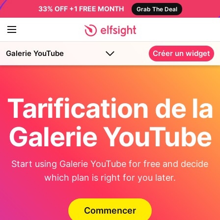
33% OFF +1 FREE MONTH
Grab The Deal
Galerie YouTube
Créer un widget
Tarification de la
Galerie YouTube
Start using Galerie YouTube for free and decide
which plan is right for you later.
Commencer