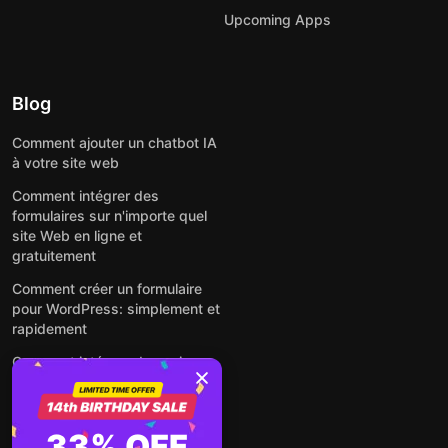
Upcoming Apps
Blog
Comment ajouter un chatbot IA
à votre site web
Comment intégrer des
formulaires sur n'importe quel
site Web en ligne et
gratuitement
Comment créer un formulaire
pour WordPress: simplement et
rapidement
Comment intégrer des avis
Google gratuitement sur un site
web
Comment intégrer une fenêtre
33% OFF