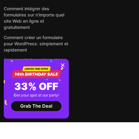
Comment intégrer des
formulaires sur n'importe quel
site Web en ligne et
gratuitement
Comment créer un formulaire
pour WordPress: simplement et
rapidement
Comment intégrer des avis
Google gratuitement sur un site
web
Comment intégrer une fenêtre
33% OFF
contextuelle sur n'importe quel
site Web
Get your spot at our party!
Voir tous les articles
Grab The Deal
2026 ©
Conditions
Politique de