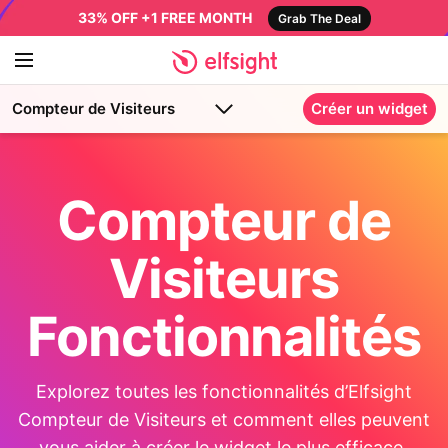
33% OFF +1 FREE MONTH
Grab The Deal
Compteur de Visiteurs
Créer un widget
Compteur de
Visiteurs
Fonctionnalités
Explorez toutes les fonctionnalités d’Elfsight
Compteur de Visiteurs et comment elles peuvent
vous aider à créer le widget le plus efficace.