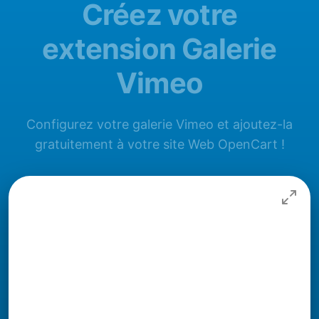
Créez votre
extension Galerie
Vimeo
Configurez votre galerie Vimeo et ajoutez-la
gratuitement à votre site Web OpenCart !