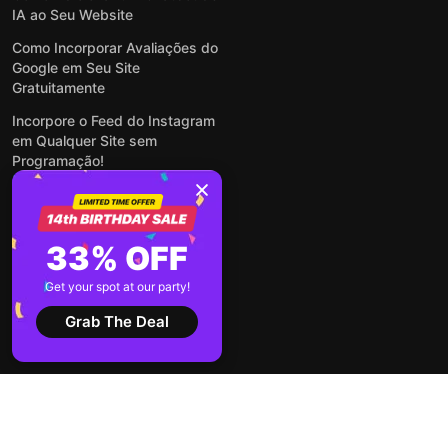
IA ao Seu Website
Como Incorporar Avaliações do
Google em Seu Site
Gratuitamente
Incorpore o Feed do Instagram
em Qualquer Site sem
Programação!
Como Incorporar Formulários
em Qualquer Site Online e
Gratuitamente
33% OFF
Como Criar Formulário para
WordPress: Simples e Rápido
Get your spot at our party!
Ver todas publicações
Grab The Deal
2026 ©
Termos de
Política de
Elfsight
Serviço
Privacidade