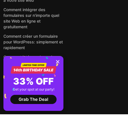
à votre site web
Comment intégrer des
formulaires sur n'importe quel
site Web en ligne et
gratuitement
Comment créer un formulaire
pour WordPress: simplement et
rapidement
Comment intégrer des avis
Google gratuitement sur un site
web
Comment intégrer une fenêtre
33% OFF
contextuelle sur n'importe quel
site Web
Get your spot at our party!
Voir tous les articles
Grab The Deal
2026 ©