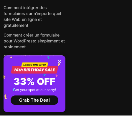
Comment intégrer des
formulaires sur n'importe quel
site Web en ligne et
gratuitement
Comment créer un formulaire
pour WordPress: simplement et
rapidement
Comment intégrer des avis
Google gratuitement sur un site
web
Comment intégrer une fenêtre
33% OFF
contextuelle sur n'importe quel
site Web
Get your spot at our party!
Voir tous les articles
Grab The Deal
2026 ©
Conditions
Politique de