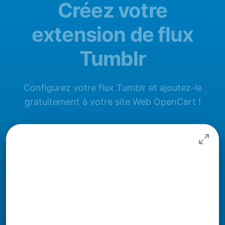
Créez votre
extension de flux
Tumblr
Configurez votre flux Tumblr et ajoutez-le
gratuitement à votre site Web OpenCart !