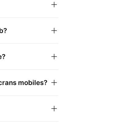
eb?
e?
 écrans mobiles?