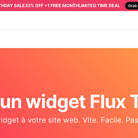
RTHDAY SALE
33% OFF +1 FREE MONTH
LIMITED TIME DEAL
Grab 
 un widget Flux 
idget à votre site web. Vite. Facile. P