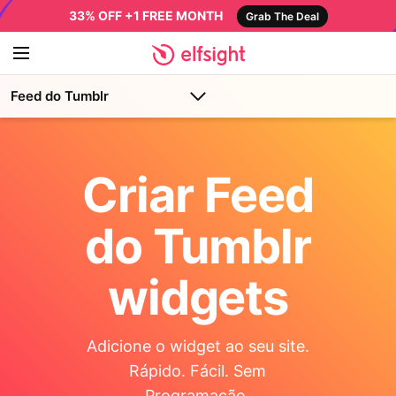
33% OFF +1 FREE MONTH
Grab The Deal
Feed do Tumblr
Criar Feed
do Tumblr
widgets
Adicione o widget ao seu site.
Rápido. Fácil. Sem
Programação.