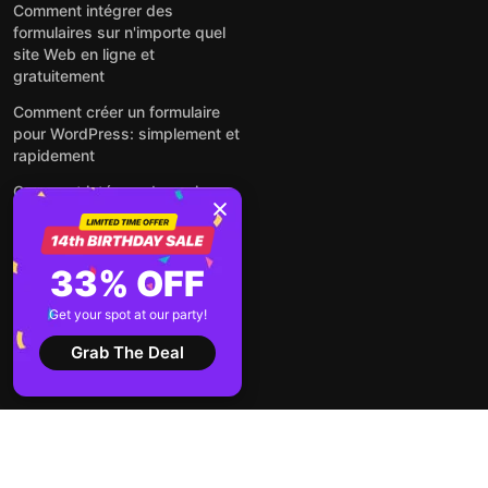
Comment intégrer des
formulaires sur n'importe quel
site Web en ligne et
gratuitement
Comment créer un formulaire
pour WordPress: simplement et
rapidement
Comment intégrer des avis
Google gratuitement sur un site
web
Comment intégrer une fenêtre
33% OFF
contextuelle sur n'importe quel
site Web
Get your spot at our party!
Voir tous les articles
Grab The Deal
2026 ©
Conditions
Politique de
Elfsight
d'utilisation
confidentialité