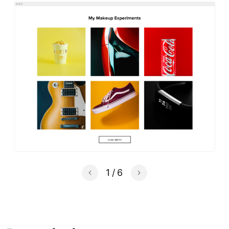
1
/
6