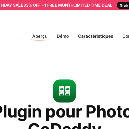
RTHDAY SALE
33% OFF +1 FREE MONTH
LIMITED TIME DEAL
Grab 
Aperçu
Démo
Caractéristiques
Co
lugin pour Phot