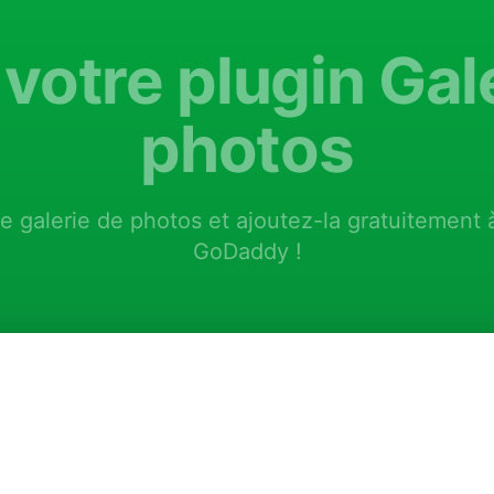
votre plugin Gal
photos
e galerie de photos et ajoutez-la gratuitement 
GoDaddy !