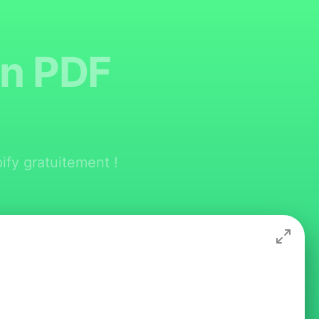
on PDF
ify gratuitement !