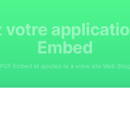
 votre applicati
Embed
PDF Embed et ajoutez-le à votre site Web Shop