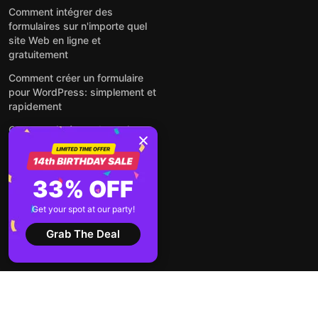
Comment intégrer des
formulaires sur n'importe quel
site Web en ligne et
gratuitement
Comment créer un formulaire
pour WordPress: simplement et
rapidement
Comment intégrer des avis
Google gratuitement sur un site
web
Comment intégrer une fenêtre
33% OFF
contextuelle sur n'importe quel
site Web
Get your spot at our party!
Voir tous les articles
Grab The Deal
2026 ©
Conditions
Politique de
Elfsight
d'utilisation
confidentialité