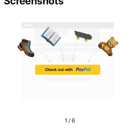
Screenshots
1
/
6