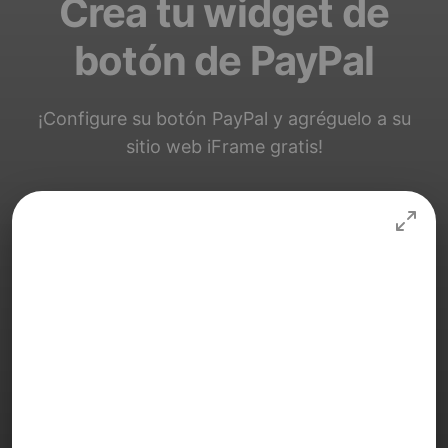
Crea tu widget de
botón de PayPal
¡Configure su botón PayPal y agréguelo a su
sitio web iFrame gratis!