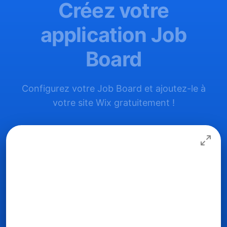
Créez votre
application Job
Board
Configurez votre Job Board et ajoutez-le à
votre site Wix gratuitement !