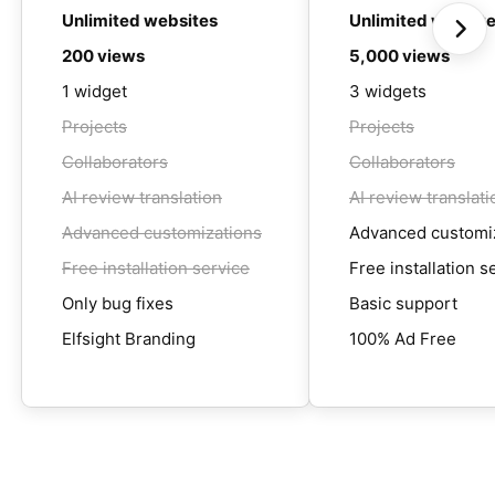
Unlimited websites
Unlimited websit
200 views
5,000 views
1 widget
3 widgets
Projects
Projects
Collaborators
Collaborators
AI review translation
AI review translati
Advanced customizations
Advanced customi
Free installation service
Free installation s
Only bug fixes
Basic support
Elfsight Branding
100% Ad Free