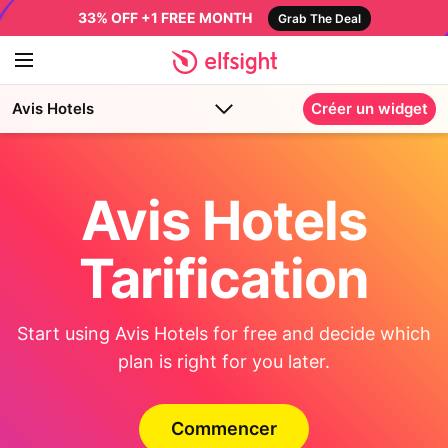
33% OFF +1 FREE MONTH
Grab The Deal
Avis Hotels
Créer un widget
Avis Hotels
Tarification
Start using Avis Hotels for free and decide which
plan is right for you later.
Commencer