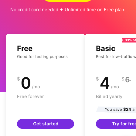
No credit card needed ✦ Unlimited time on Free plan.
33% of
Free
Basic
Good for testing purposes
Best for low-traffic 
0
4
6
$
$
$
/mo
/mo
Free forever
Billed yearly
You save
$24
a 
Get started
Try for fre