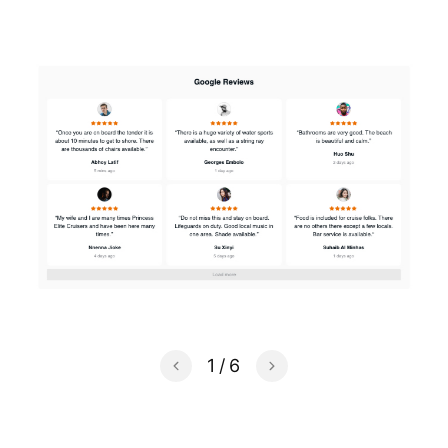
1
/
6