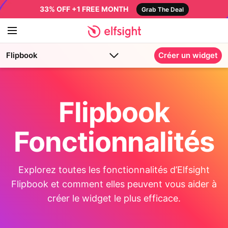
33% OFF +1 FREE MONTH
Grab The Deal
Flipbook
Créer un widget
Flipbook
Fonctionnalités
Explorez toutes les fonctionnalités d’Elfsight
Flipbook et comment elles peuvent vous aider à
créer le widget le plus efficace.