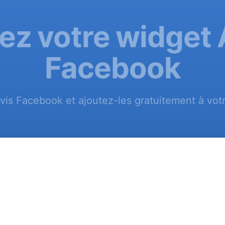
ez votre widget 
Facebook
vis Facebook et ajoutez-les gratuitement à vot