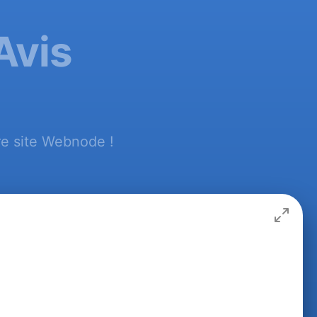
Avis
re site Webnode !