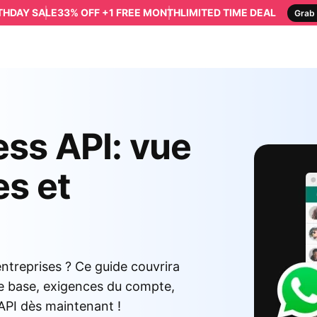
RTHDAY SALE
33% OFF +1 FREE MONTH
LIMITED TIME DEAL
Grab 
ss API: vue
es et
treprises ? Ce guide couvrira
de base, exigences du compte,
é API dès maintenant !