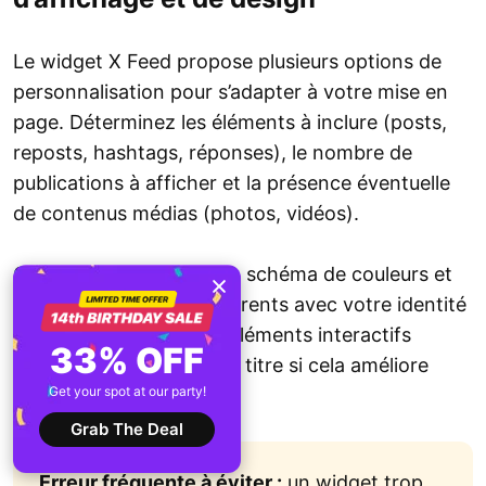
Le widget X Feed propose plusieurs options de
personnalisation pour s’adapter à votre mise en
page. Déterminez les éléments à inclure (posts,
reposts, hashtags, réponses), le nombre de
publications à afficher et la présence éventuelle
de contenus médias (photos, vidéos).
Choisissez également un schéma de couleurs et
des accents visuels cohérents avec votre identité
graphique. Ajoutez des éléments interactifs
33% OFF
comme un en-tête ou un titre si cela améliore
Get your spot at our party!
l’engagement.
Grab The Deal
Erreur fréquente à éviter :
un widget trop