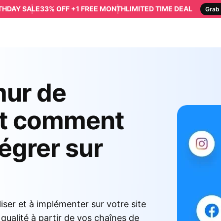
RTHDAY SALE
33% OFF +1 FREE MONTH
LIMITED TIME DEAL
Grab 
mur de
et comment
égrer sur
liser et à implémenter sur votre site
qualité à partir de vos chaînes de