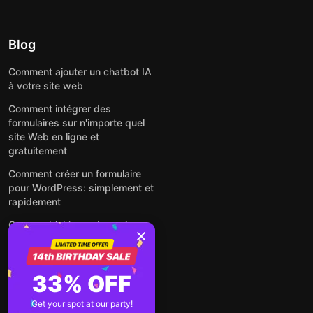
Blog
Comment ajouter un chatbot IA
à votre site web
Comment intégrer des
formulaires sur n'importe quel
site Web en ligne et
gratuitement
Comment créer un formulaire
pour WordPress: simplement et
rapidement
Comment intégrer des avis
Google gratuitement sur un site
web
Comment intégrer une fenêtre
33% OFF
contextuelle sur n'importe quel
site Web
Get your spot at our party!